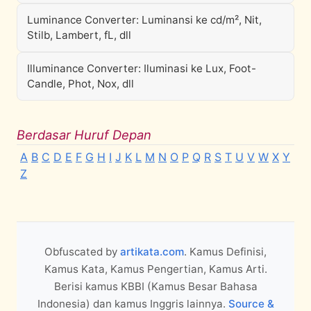
Luminance Converter: Luminansi ke cd/m², Nit,
Stilb, Lambert, fL, dll
Illuminance Converter: Iluminasi ke Lux, Foot-
Candle, Phot, Nox, dll
Berdasar Huruf Depan
A
B
C
D
E
F
G
H
I
J
K
L
M
N
O
P
Q
R
S
T
U
V
W
X
Y
Z
Obfuscated by
artikata.com
. Kamus Definisi,
Kamus Kata, Kamus Pengertian, Kamus Arti.
Berisi kamus KBBI (Kamus Besar Bahasa
Indonesia) dan kamus Inggris lainnya.
Source &