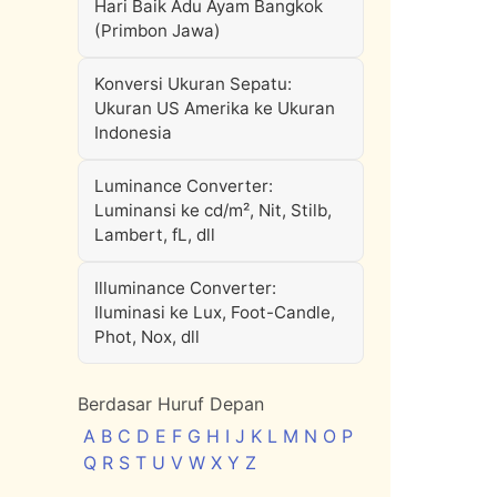
Hari Baik Adu Ayam Bangkok
(Primbon Jawa)
Konversi Ukuran Sepatu:
Ukuran US Amerika ke Ukuran
Indonesia
Luminance Converter:
Luminansi ke cd/m², Nit, Stilb,
Lambert, fL, dll
Illuminance Converter:
Iluminasi ke Lux, Foot-Candle,
Phot, Nox, dll
Berdasar Huruf Depan
A
B
C
D
E
F
G
H
I
J
K
L
M
N
O
P
Q
R
S
T
U
V
W
X
Y
Z