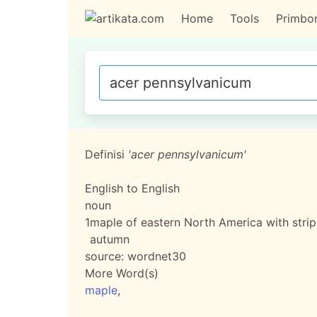
Home
Tools
Primbo
Definisi
'acer pennsylvanicum'
English to English
noun
1
maple of eastern North America with strip
autumn
source:
wordnet30
More Word(s)
maple
,