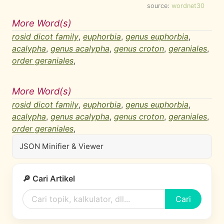
source:
wordnet30
More Word(s)
rosid dicot family
,
euphorbia
,
genus euphorbia
,
acalypha
,
genus acalypha
,
genus croton
,
geraniales
,
order geraniales
,
More Word(s)
rosid dicot family
,
euphorbia
,
genus euphorbia
,
acalypha
,
genus acalypha
,
genus croton
,
geraniales
,
order geraniales
,
JSON Minifier & Viewer
🔎 Cari Artikel
Cari