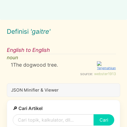
Definisi
'gaitre'
English to English
noun
1
The dogwood tree.
source:
webster1913
JSON Minifier & Viewer
🔎 Cari Artikel
Cari