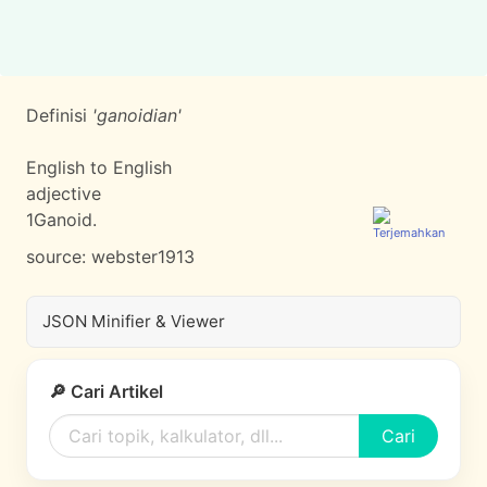
Definisi
'ganoidian'
English to English
adjective
1
Ganoid.
source:
webster1913
JSON Minifier & Viewer
🔎 Cari Artikel
Cari