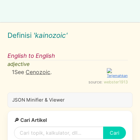
Definisi
'kainozoic'
English to English
adjective
1
See
Cenozoic
.
source:
webster1913
JSON Minifier & Viewer
🔎 Cari Artikel
Cari