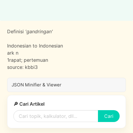
Definisi
'gandringan'
Indonesian to Indonesian
ark n
1
rapat; pertemuan
source:
kbbi3
JSON Minifier & Viewer
🔎 Cari Artikel
Cari