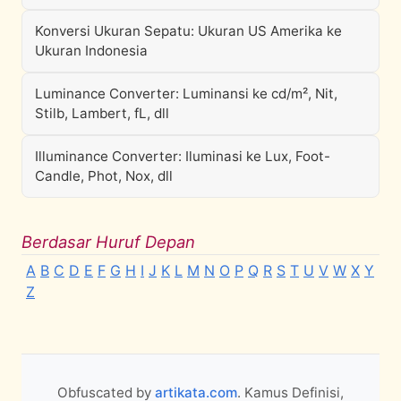
Konversi Ukuran Sepatu: Ukuran US Amerika ke
Ukuran Indonesia
Luminance Converter: Luminansi ke cd/m², Nit,
Stilb, Lambert, fL, dll
Illuminance Converter: Iluminasi ke Lux, Foot-
Candle, Phot, Nox, dll
Berdasar Huruf Depan
A
B
C
D
E
F
G
H
I
J
K
L
M
N
O
P
Q
R
S
T
U
V
W
X
Y
Z
Obfuscated by
artikata.com
. Kamus Definisi,