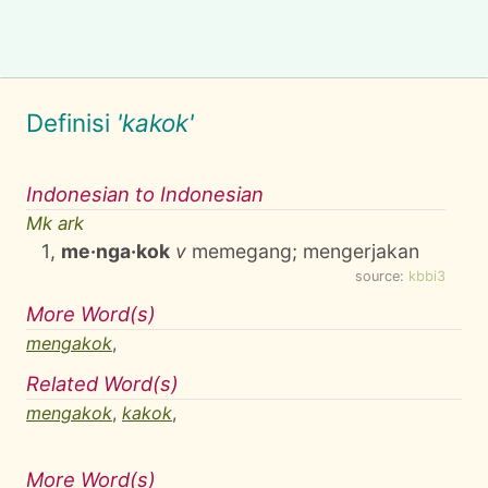
Definisi
'kakok'
Indonesian to Indonesian
Mk ark
1
,
me·nga·kok
v
memegang; mengerjakan
source:
kbbi3
More Word(s)
mengakok
,
Related Word(s)
mengakok
,
kakok
,
More Word(s)