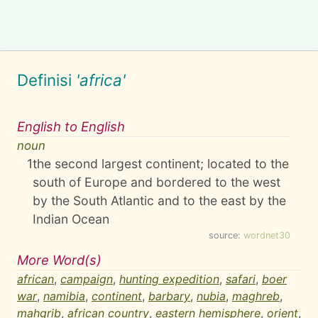
Definisi
'africa'
English to English
noun
1
the second largest continent; located to the
south of Europe and bordered to the west
by the South Atlantic and to the east by the
Indian Ocean
source:
wordnet30
More Word(s)
african
,
campaign
,
hunting expedition
,
safari
,
boer
war
,
namibia
,
continent
,
barbary
,
nubia
,
maghreb
,
mahgrib
,
african country
,
eastern hemisphere
,
orient
,