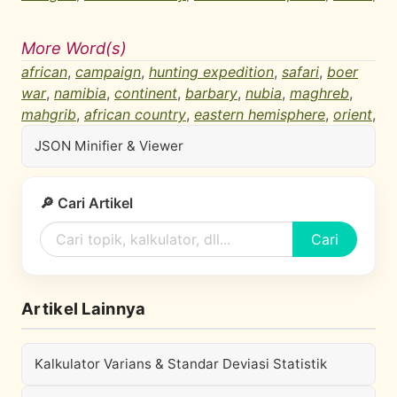
More Word(s)
african
,
campaign
,
hunting expedition
,
safari
,
boer
war
,
namibia
,
continent
,
barbary
,
nubia
,
maghreb
,
mahgrib
,
african country
,
eastern hemisphere
,
orient
,
JSON Minifier & Viewer
🔎 Cari Artikel
Cari
Artikel Lainnya
Kalkulator Varians & Standar Deviasi Statistik