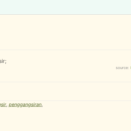
ir;
source:
sir
,
penggangsiran
,