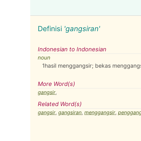
Definisi
'gangsiran'
Indonesian to Indonesian
noun
1
hasil menggangsir; bekas menggangs
More Word(s)
gangsir
,
Related Word(s)
gangsir
,
gangsiran
,
menggangsir
,
penggang