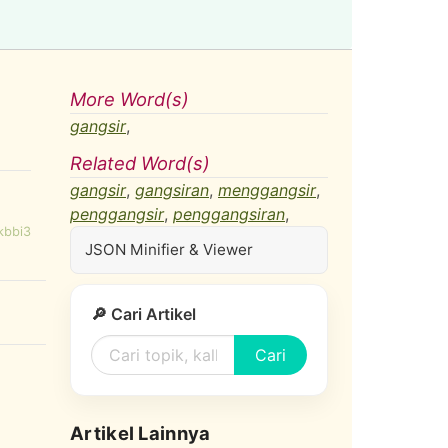
More Word(s)
gangsir
,
Related Word(s)
gangsir
,
gangsiran
,
menggangsir
,
penggangsir
,
penggangsiran
,
kbbi3
JSON Minifier & Viewer
🔎 Cari Artikel
Cari
Artikel Lainnya