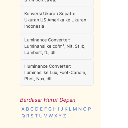
Konversi Ukuran Sepatu:
Ukuran US Amerika ke Ukuran
Indonesia
Luminance Converter:
Luminansi ke cd/m², Nit, Stilb,
Lambert, fL, dll
Illuminance Converter:
Iluminasi ke Lux, Foot-Candle,
Phot, Nox, dll
Berdasar Huruf Depan
A
B
C
D
E
F
G
H
I
J
K
L
M
N
O
P
Q
R
S
T
U
V
W
X
Y
Z