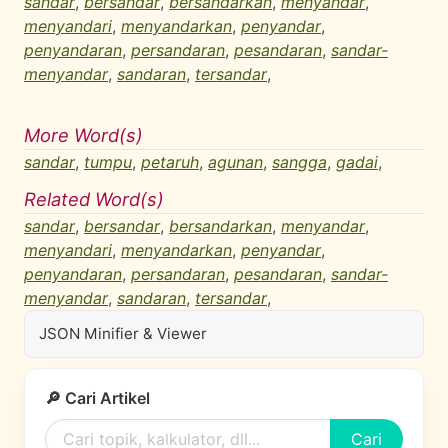
sandar
,
bersandar
,
bersandarkan
,
menyandar
,
menyandari
,
menyandarkan
,
penyandar
,
penyandaran
,
persandaran
,
pesandaran
,
sandar-
menyandar
,
sandaran
,
tersandar
,
More Word(s)
sandar
,
tumpu
,
petaruh
,
agunan
,
sangga
,
gadai
,
Related Word(s)
sandar
,
bersandar
,
bersandarkan
,
menyandar
,
menyandari
,
menyandarkan
,
penyandar
,
penyandaran
,
persandaran
,
pesandaran
,
sandar-
menyandar
,
sandaran
,
tersandar
,
JSON Minifier & Viewer
🔎 Cari Artikel
Cari