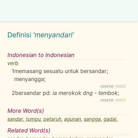
Definisi
'menyandari'
Indonesian to Indonesian
verb
1
memasang sesuatu untuk bersandar;
menyangga;
source:
kbbi3
2
bersandar pd:
ia merokok dng - tembok
;
source:
kbbi3
More Word(s)
sandar
,
tumpu
,
petaruh
,
agunan
,
sangga
,
gadai
,
Related Word(s)