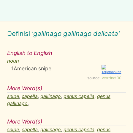
Definisi
'gallinago gallinago delicata'
English to English
noun
1
American snipe
source:
wordnet30
More Word(s)
snipe
,
capella
,
gallinago
,
genus capella
,
genus
gallinago
,
More Word(s)
snipe
,
capella
,
gallinago
,
genus capella
,
genus