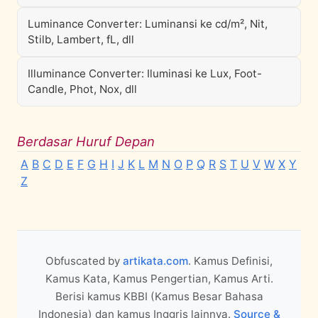
Luminance Converter: Luminansi ke cd/m², Nit,
Stilb, Lambert, fL, dll
Illuminance Converter: Iluminasi ke Lux, Foot-
Candle, Phot, Nox, dll
Berdasar Huruf Depan
A
B
C
D
E
F
G
H
I
J
K
L
M
N
O
P
Q
R
S
T
U
V
W
X
Y
Z
Obfuscated by
artikata.com
. Kamus Definisi,
Kamus Kata, Kamus Pengertian, Kamus Arti.
Berisi kamus KBBI (Kamus Besar Bahasa
Indonesia) dan kamus Inggris lainnya.
Source &