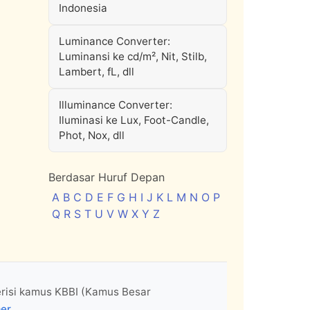
Indonesia
Luminance Converter:
Luminansi ke cd/m², Nit, Stilb,
Lambert, fL, dll
Illuminance Converter:
Iluminasi ke Lux, Foot-Candle,
Phot, Nox, dll
Berdasar Huruf Depan
A
B
C
D
E
F
G
H
I
J
K
L
M
N
O
P
Q
R
S
T
U
V
W
X
Y
Z
erisi kamus KBBI (Kamus Besar
mer