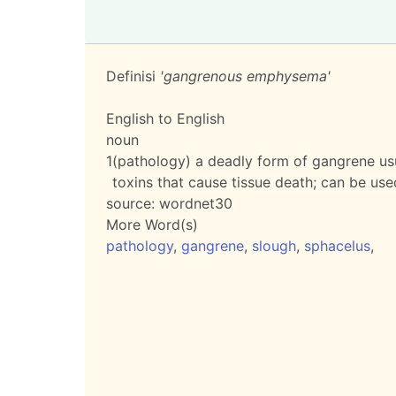
Definisi
'gangrenous emphysema'
English to English
noun
1
(pathology) a deadly form of gangrene usu
toxins that cause tissue death; can be us
source:
wordnet30
More Word(s)
pathology
,
gangrene
,
slough
,
sphacelus
,