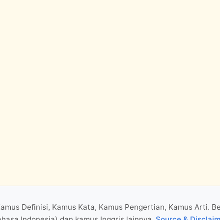
Kamus Definisi, Kamus Kata, Kamus Pengertian, Kamus Arti. B
hasa Indonesia) dan kamus Inggris lainnya.
Source & Disclai