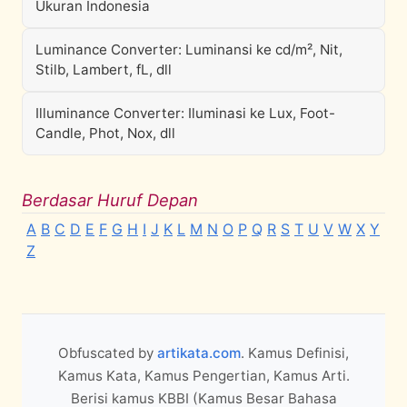
Ukuran Indonesia
Luminance Converter: Luminansi ke cd/m², Nit,
Stilb, Lambert, fL, dll
Illuminance Converter: Iluminasi ke Lux, Foot-
Candle, Phot, Nox, dll
Berdasar Huruf Depan
A
B
C
D
E
F
G
H
I
J
K
L
M
N
O
P
Q
R
S
T
U
V
W
X
Y
Z
Obfuscated by
artikata.com
. Kamus Definisi,
Kamus Kata, Kamus Pengertian, Kamus Arti.
Berisi kamus KBBI (Kamus Besar Bahasa