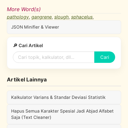
More Word(s)
pathology
,
gangrene
,
slough
,
sphacelus
,
JSON Minifier & Viewer
🔎 Cari Artikel
Cari
Artikel Lainnya
Kalkulator Varians & Standar Deviasi Statistik
Hapus Semua Karakter Spesial Jadi Abjad Alfabet
Saja (Text Cleaner)