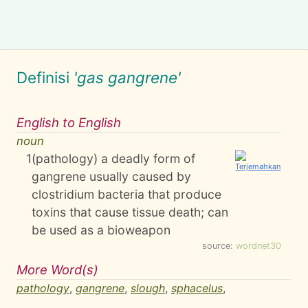
Definisi
'gas gangrene'
English to English
noun
1
(pathology) a deadly form of
gangrene usually caused by
clostridium bacteria that produce
toxins that cause tissue death; can
be used as a bioweapon
source:
wordnet30
More Word(s)
pathology
,
gangrene
,
slough
,
sphacelus
,