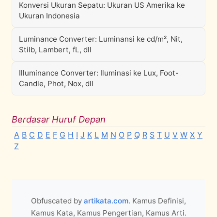
Konversi Ukuran Sepatu: Ukuran US Amerika ke
Ukuran Indonesia
Luminance Converter: Luminansi ke cd/m², Nit,
Stilb, Lambert, fL, dll
Illuminance Converter: Iluminasi ke Lux, Foot-
Candle, Phot, Nox, dll
Berdasar Huruf Depan
A
B
C
D
E
F
G
H
I
J
K
L
M
N
O
P
Q
R
S
T
U
V
W
X
Y
Z
Obfuscated by
artikata.com
. Kamus Definisi,
Kamus Kata, Kamus Pengertian, Kamus Arti.