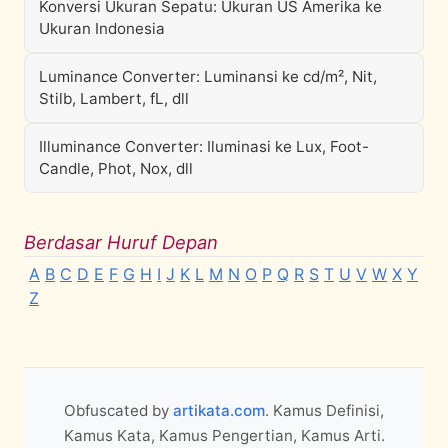
Konversi Ukuran Sepatu: Ukuran US Amerika ke
Ukuran Indonesia
Luminance Converter: Luminansi ke cd/m², Nit,
Stilb, Lambert, fL, dll
Illuminance Converter: Iluminasi ke Lux, Foot-
Candle, Phot, Nox, dll
Berdasar Huruf Depan
A
B
C
D
E
F
G
H
I
J
K
L
M
N
O
P
Q
R
S
T
U
V
W
X
Y
Z
Obfuscated by
artikata.com
. Kamus Definisi,
Kamus Kata, Kamus Pengertian, Kamus Arti.