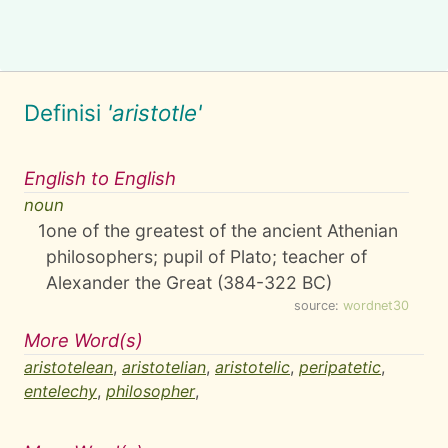
Definisi
'aristotle'
English to English
noun
1
one of the greatest of the ancient Athenian
philosophers; pupil of Plato; teacher of
Alexander the Great (384-322 BC)
source:
wordnet30
More Word(s)
aristotelean
,
aristotelian
,
aristotelic
,
peripatetic
,
entelechy
,
philosopher
,