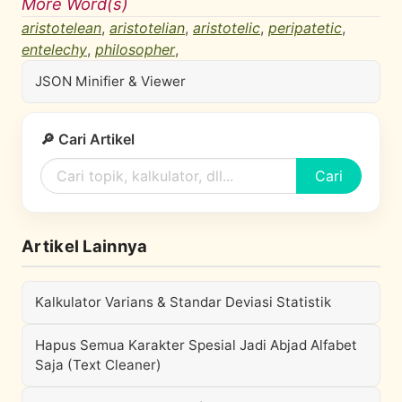
More Word(s)
aristotelean
,
aristotelian
,
aristotelic
,
peripatetic
,
entelechy
,
philosopher
,
JSON Minifier & Viewer
🔎 Cari Artikel
Cari
Artikel Lainnya
Kalkulator Varians & Standar Deviasi Statistik
Hapus Semua Karakter Spesial Jadi Abjad Alfabet
Saja (Text Cleaner)