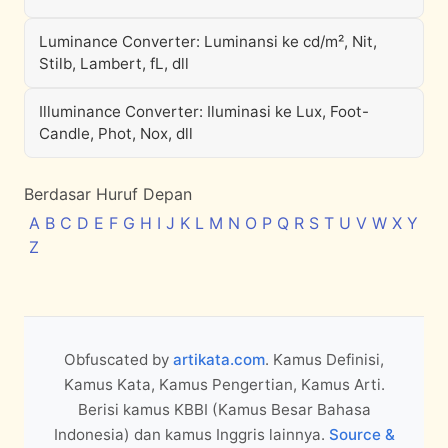
Luminance Converter: Luminansi ke cd/m², Nit,
Stilb, Lambert, fL, dll
Illuminance Converter: Iluminasi ke Lux, Foot-
Candle, Phot, Nox, dll
Berdasar Huruf Depan
A
B
C
D
E
F
G
H
I
J
K
L
M
N
O
P
Q
R
S
T
U
V
W
X
Y
Z
Obfuscated by
artikata.com
. Kamus Definisi,
Kamus Kata, Kamus Pengertian, Kamus Arti.
Berisi kamus KBBI (Kamus Besar Bahasa
Indonesia) dan kamus Inggris lainnya.
Source &