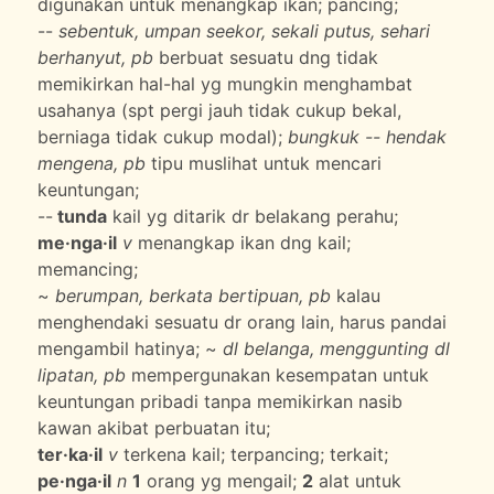
digunakan untuk menangkap ikan; pancing;
--
sebentuk, umpan seekor, sekali putus, sehari
berhanyut, pb
berbuat sesuatu dng tidak
memikirkan hal-hal yg mungkin menghambat
usahanya (spt pergi jauh tidak cukup bekal,
berniaga tidak cukup modal);
bungkuk -- hendak
mengena, pb
tipu muslihat untuk mencari
keuntungan;
--
tunda
kail yg ditarik dr belakang perahu;
me·nga·il
v
menangkap ikan dng kail;
memancing;
~
berumpan, berkata bertipuan, pb
kalau
menghendaki sesuatu dr orang lain, harus pandai
mengambil hatinya; ~
dl belanga, menggunting dl
lipatan, pb
mempergunakan kesempatan untuk
keuntungan pribadi tanpa memikirkan nasib
kawan akibat perbuatan itu;
ter·ka·il
v
terkena kail; terpancing; terkait;
pe·nga·il
n
1
orang yg mengail;
2
alat untuk