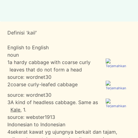
Definisi
'kail'
English to English
noun
1
a hardy cabbage with coarse curly
leaves that do not form a head
source:
wordnet30
2
coarse curly-leafed cabbage
source:
wordnet30
3
A kind of headless cabbage. Same as
Kale
, 1.
source:
webster1913
Indonesian to Indonesian
4
sekerat kawat yg ujungnya berkait dan tajam,