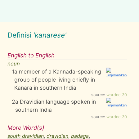
Definisi
'kanarese'
English to English
noun
1
a member of a Kannada-speaking
group of people living chiefly in
Kanara in southern India
source:
wordnet30
2
a Dravidian language spoken in
southern India
source:
wordnet30
More Word(s)
south dravidian
,
dravidian
,
badaga
,