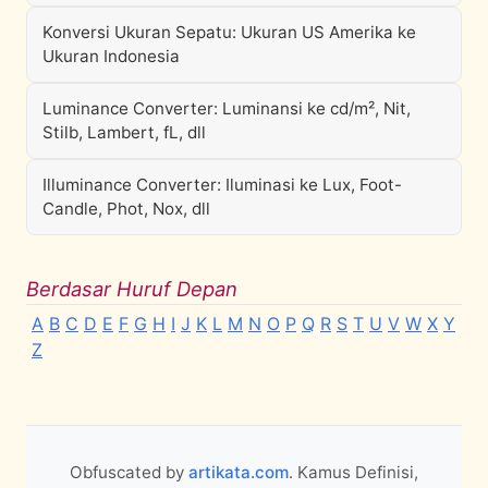
Konversi Ukuran Sepatu: Ukuran US Amerika ke
Ukuran Indonesia
Luminance Converter: Luminansi ke cd/m², Nit,
Stilb, Lambert, fL, dll
Illuminance Converter: Iluminasi ke Lux, Foot-
Candle, Phot, Nox, dll
Berdasar Huruf Depan
A
B
C
D
E
F
G
H
I
J
K
L
M
N
O
P
Q
R
S
T
U
V
W
X
Y
Z
Obfuscated by
artikata.com
. Kamus Definisi,