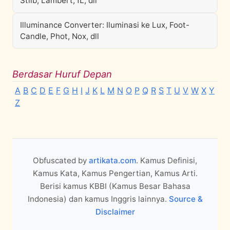
Stilb, Lambert, fL, dll
Illuminance Converter: Iluminasi ke Lux, Foot-
Candle, Phot, Nox, dll
Berdasar Huruf Depan
A
B
C
D
E
F
G
H
I
J
K
L
M
N
O
P
Q
R
S
T
U
V
W
X
Y
Z
Obfuscated by
artikata.com
. Kamus Definisi,
Kamus Kata, Kamus Pengertian, Kamus Arti.
Berisi kamus KBBI (Kamus Besar Bahasa
Indonesia) dan kamus Inggris lainnya.
Source &
Disclaimer