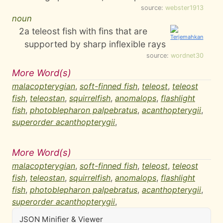
source:
webster1913
noun
2
a teleost fish with fins that are
supported by sharp inflexible rays
source:
wordnet30
More Word(s)
malacopterygian
,
soft-finned fish
,
teleost
,
teleost
fish
,
teleostan
,
squirrelfish
,
anomalops
,
flashlight
fish
,
photoblepharon palpebratus
,
acanthopterygii
,
superorder acanthopterygii
,
More Word(s)
malacopterygian
,
soft-finned fish
,
teleost
,
teleost
fish
,
teleostan
,
squirrelfish
,
anomalops
,
flashlight
fish
,
photoblepharon palpebratus
,
acanthopterygii
,
superorder acanthopterygii
,
JSON Minifier & Viewer