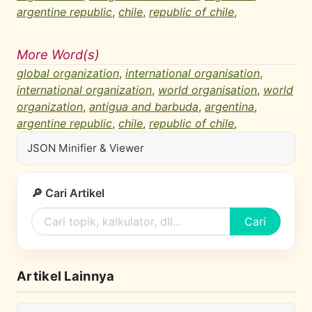
argentine republic
,
chile
,
republic of chile
,
More Word(s)
global organization
,
international organisation
,
international organization
,
world organisation
,
world
organization
,
antigua and barbuda
,
argentina
,
argentine republic
,
chile
,
republic of chile
,
JSON Minifier & Viewer
🔎 Cari Artikel
Cari
Artikel Lainnya