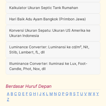
Kalkulator Ukuran Septic Tank Rumahan
Hari Baik Adu Ayam Bangkok (Primbon Jawa)
Konversi Ukuran Sepatu: Ukuran US Amerika ke
Ukuran Indonesia
Luminance Converter: Luminansi ke cd/m², Nit,
Stilb, Lambert, fL, dll
Illuminance Converter: Iluminasi ke Lux, Foot-
Candle, Phot, Nox, dll
Berdasar Huruf Depan
A
B
C
D
E
F
G
H
I
J
K
L
M
N
O
P
Q
R
S
T
U
V
W
X
Y
Z