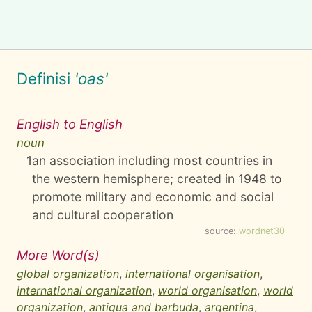
Definisi
'oas'
English to English
noun
1
an association including most countries in
the western hemisphere; created in 1948 to
promote military and economic and social
and cultural cooperation
source:
wordnet30
More Word(s)
global organization
,
international organisation
,
international organization
,
world organisation
,
world
organization
,
antigua and barbuda
,
argentina
,