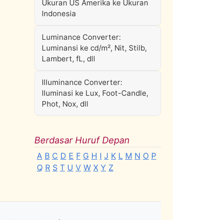
Ukuran US Amerika ke Ukuran
Indonesia
Luminance Converter:
Luminansi ke cd/m², Nit, Stilb,
Lambert, fL, dll
Illuminance Converter:
Iluminasi ke Lux, Foot-Candle,
Phot, Nox, dll
Berdasar Huruf Depan
A
B
C
D
E
F
G
H
I
J
K
L
M
N
O
P
Q
R
S
T
U
V
W
X
Y
Z