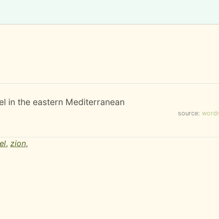
el in the eastern Mediterranean
source:
word
el
,
zion
,