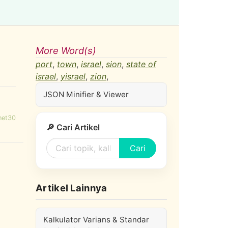
More Word(s)
port
,
town
,
israel
,
sion
,
state of
israel
,
yisrael
,
zion
,
JSON Minifier & Viewer
net30
🔎 Cari Artikel
Cari
Artikel Lainnya
Kalkulator Varians & Standar