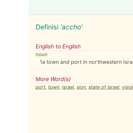
Definisi
'accho'
English to English
noun
1
a town and port in northwestern Isra
More Word(s)
port
,
town
,
israel
,
sion
,
state of israel
,
yisra