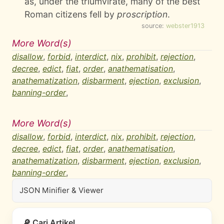
as, under the triumvirate, many of the best
Roman citizens fell by
proscription
.
source:
webster1913
More Word(s)
disallow
,
forbid
,
interdict
,
nix
,
prohibit
,
rejection
,
decree
,
edict
,
fiat
,
order
,
anathematisation
,
anathematization
,
disbarment
,
ejection
,
exclusion
,
banning-order
,
More Word(s)
disallow
,
forbid
,
interdict
,
nix
,
prohibit
,
rejection
,
decree
,
edict
,
fiat
,
order
,
anathematisation
,
anathematization
,
disbarment
,
ejection
,
exclusion
,
banning-order
,
JSON Minifier & Viewer
🔎 Cari Artikel