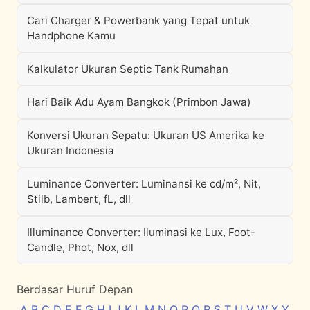
Cari Charger & Powerbank yang Tepat untuk
Handphone Kamu
Kalkulator Ukuran Septic Tank Rumahan
Hari Baik Adu Ayam Bangkok (Primbon Jawa)
Konversi Ukuran Sepatu: Ukuran US Amerika ke
Ukuran Indonesia
Luminance Converter: Luminansi ke cd/m², Nit,
Stilb, Lambert, fL, dll
Illuminance Converter: Iluminasi ke Lux, Foot-
Candle, Phot, Nox, dll
Berdasar Huruf Depan
A
B
C
D
E
F
G
H
I
J
K
L
M
N
O
P
Q
R
S
T
U
V
W
X
Y