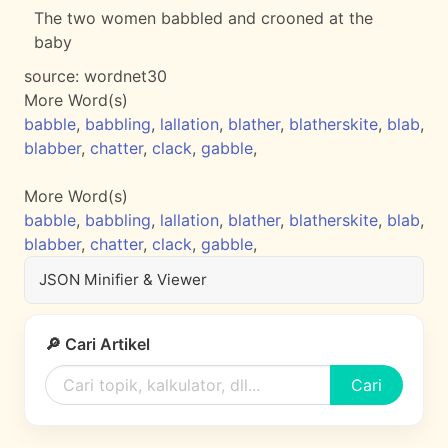
The two women babbled and crooned at the
baby
source:
wordnet30
More Word(s)
babble
,
babbling
,
lallation
,
blather
,
blatherskite
,
blab
,
blabber
,
chatter
,
clack
,
gabble
,
More Word(s)
babble
,
babbling
,
lallation
,
blather
,
blatherskite
,
blab
,
blabber
,
chatter
,
clack
,
gabble
,
JSON Minifier & Viewer
🔎 Cari Artikel
Cari