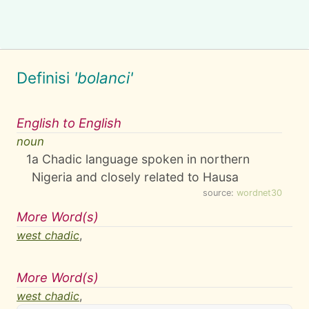
Definisi
'bolanci'
English to English
noun
1
a Chadic language spoken in northern
Nigeria and closely related to Hausa
source:
wordnet30
More Word(s)
west chadic
,
More Word(s)
west chadic
,