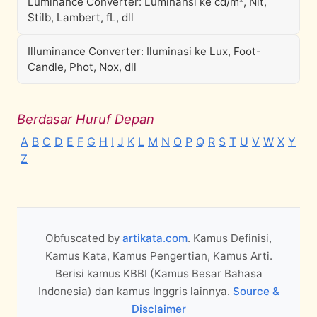
Luminance Converter: Luminansi ke cd/m², Nit,
Stilb, Lambert, fL, dll
Illuminance Converter: Iluminasi ke Lux, Foot-
Candle, Phot, Nox, dll
Berdasar Huruf Depan
A
B
C
D
E
F
G
H
I
J
K
L
M
N
O
P
Q
R
S
T
U
V
W
X
Y
Z
Obfuscated by
artikata.com
. Kamus Definisi,
Kamus Kata, Kamus Pengertian, Kamus Arti.
Berisi kamus KBBI (Kamus Besar Bahasa
Indonesia) dan kamus Inggris lainnya.
Source &
Disclaimer