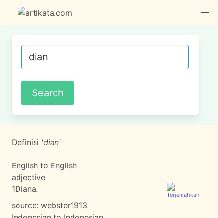
Definisi
'dian'
English to English
adjective
1
Diana.
source:
webster1913
Indonesian to Indonesian