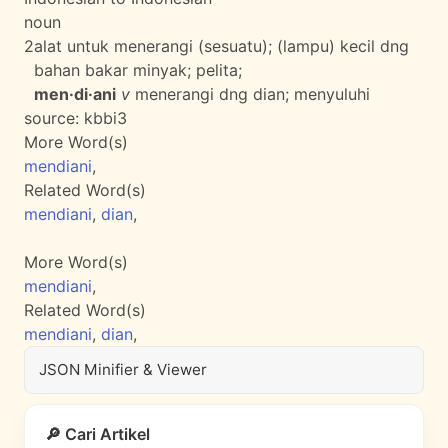
noun
2
alat untuk menerangi (sesuatu); (lampu) kecil dng
bahan bakar minyak; pelita;
men·di·ani
v
menerangi dng dian; menyuluhi
source:
kbbi3
More Word(s)
mendiani
,
Related Word(s)
mendiani
,
dian
,
More Word(s)
mendiani
,
Related Word(s)
mendiani
,
dian
,
JSON Minifier & Viewer
🔎 Cari Artikel