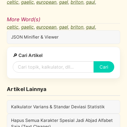
celtic
,
gaelic
,
european
,
gael
,
briton
,
gaul
,
More Word(s)
celtic
,
gaelic
,
european
,
gael
,
briton
,
gaul
,
JSON Minifier & Viewer
🔎 Cari Artikel
Cari
Artikel Lainnya
Kalkulator Varians & Standar Deviasi Statistik
Hapus Semua Karakter Spesial Jadi Abjad Alfabet
Saja (Text Cleaner)