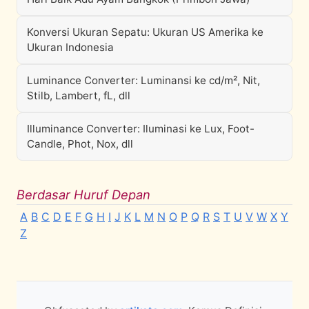
Konversi Ukuran Sepatu: Ukuran US Amerika ke
Ukuran Indonesia
Luminance Converter: Luminansi ke cd/m², Nit,
Stilb, Lambert, fL, dll
Illuminance Converter: Iluminasi ke Lux, Foot-
Candle, Phot, Nox, dll
Berdasar Huruf Depan
A
B
C
D
E
F
G
H
I
J
K
L
M
N
O
P
Q
R
S
T
U
V
W
X
Y
Z