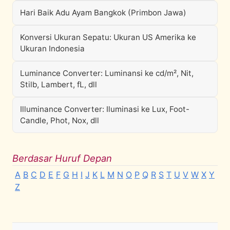
Hari Baik Adu Ayam Bangkok (Primbon Jawa)
Konversi Ukuran Sepatu: Ukuran US Amerika ke
Ukuran Indonesia
Luminance Converter: Luminansi ke cd/m², Nit,
Stilb, Lambert, fL, dll
Illuminance Converter: Iluminasi ke Lux, Foot-
Candle, Phot, Nox, dll
Berdasar Huruf Depan
A
B
C
D
E
F
G
H
I
J
K
L
M
N
O
P
Q
R
S
T
U
V
W
X
Y
Z