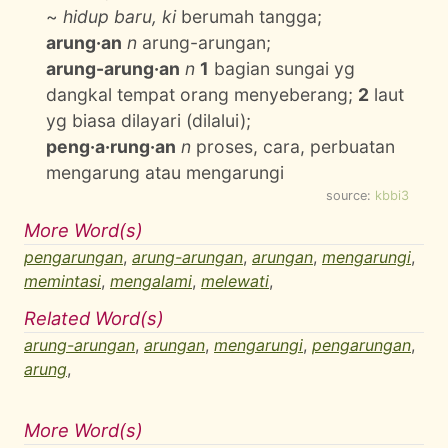
~
hidup baru, ki
berumah tangga;
arung·an
n
arung-arungan;
arung-arung·an
n
1
bagian sungai yg
dangkal tempat orang menyeberang;
2
laut
yg biasa dilayari (dilalui);
peng·a·rung·an
n
proses, cara, perbuatan
mengarung atau mengarungi
source:
kbbi3
More Word(s)
pengarungan
,
arung-arungan
,
arungan
,
mengarungi
,
memintasi
,
mengalami
,
melewati
,
Related Word(s)
arung-arungan
,
arungan
,
mengarungi
,
pengarungan
,
arung
,
More Word(s)