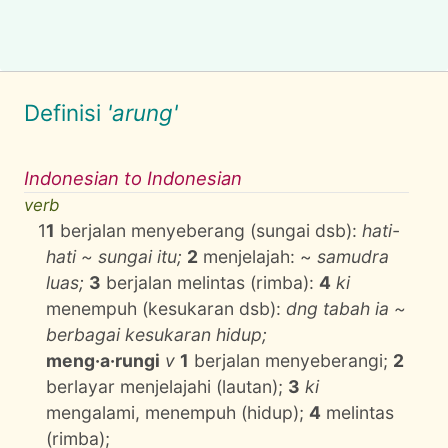
Definisi
'arung'
Indonesian to Indonesian
verb
1
1
berjalan menyeberang (sungai dsb):
hati-
hati ~ sungai itu;
2
menjelajah: ~
samudra
luas;
3
berjalan melintas (rimba):
4
ki
menempuh (kesukaran dsb):
dng tabah ia ~
berbagai kesukaran hidup;
meng·a·rungi
v
1
berjalan menyeberangi;
2
berlayar menjelajahi (lautan);
3
ki
mengalami, menempuh (hidup);
4
melintas
(rimba);