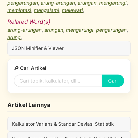
pengarungan
,
arung-arungan
,
arungan
,
mengarungi
,
memintasi
,
mengalami
,
melewati
,
Related Word(s)
arung-arungan
,
arungan
,
mengarungi
,
pengarungan
,
arung
,
JSON Minifier & Viewer
🔎 Cari Artikel
Cari
Artikel Lainnya
Kalkulator Varians & Standar Deviasi Statistik