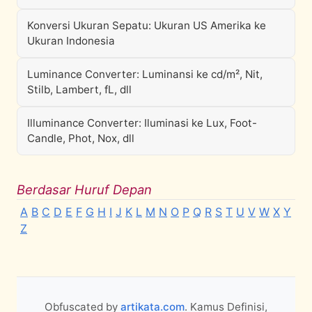
Konversi Ukuran Sepatu: Ukuran US Amerika ke
Ukuran Indonesia
Luminance Converter: Luminansi ke cd/m², Nit,
Stilb, Lambert, fL, dll
Illuminance Converter: Iluminasi ke Lux, Foot-
Candle, Phot, Nox, dll
Berdasar Huruf Depan
A
B
C
D
E
F
G
H
I
J
K
L
M
N
O
P
Q
R
S
T
U
V
W
X
Y
Z
Obfuscated by
artikata.com
. Kamus Definisi,