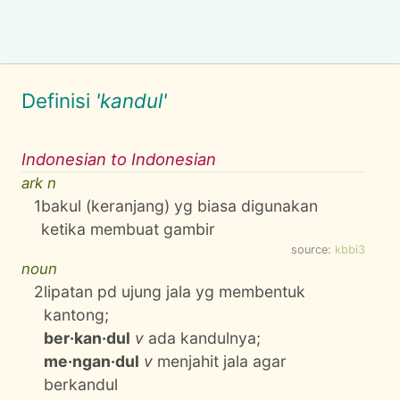
Definisi
'kandul'
Indonesian to Indonesian
ark n
1
bakul (keranjang) yg biasa digunakan
ketika membuat gambir
source:
kbbi3
noun
2
lipatan pd ujung jala yg membentuk
kantong;
ber·kan·dul
v
ada kandulnya;
me·ngan·dul
v
menjahit jala agar
berkandul