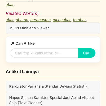
abar
,
Related Word(s)
abar
,
abaran
,
berabarkan
,
mengabar
,
terabar
,
JSON Minifier & Viewer
🔎 Cari Artikel
Cari
Artikel Lainnya
Kalkulator Varians & Standar Deviasi Statistik
Hapus Semua Karakter Spesial Jadi Abjad Alfabet
Saja (Text Cleaner)