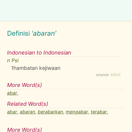
Definisi
'abaran'
Indonesian to Indonesian
n Psi
1
hambatan kejiwaan
source:
kbbi3
More Word(s)
abar
,
Related Word(s)
abar
,
abaran
,
berabarkan
,
mengabar
,
terabar
,
More Word(s)