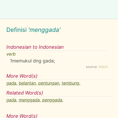
Definisi
'menggada'
Indonesian to Indonesian
verb
1
memukul dng gada;
source:
kbbi3
More Word(s)
gada
,
belantan
,
pentungan
,
tembung
,
Related Word(s)
gada
,
menggada
,
penggada
,
More Word(s)