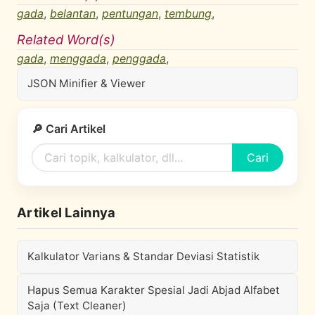
gada
,
belantan
,
pentungan
,
tembung
,
Related Word(s)
gada
,
menggada
,
penggada
,
JSON Minifier & Viewer
🔎 Cari Artikel
Cari
Artikel Lainnya
Kalkulator Varians & Standar Deviasi Statistik
Hapus Semua Karakter Spesial Jadi Abjad Alfabet
Saja (Text Cleaner)