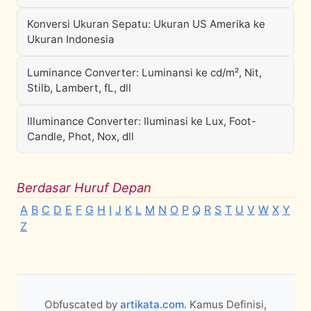
Konversi Ukuran Sepatu: Ukuran US Amerika ke
Ukuran Indonesia
Luminance Converter: Luminansi ke cd/m², Nit,
Stilb, Lambert, fL, dll
Illuminance Converter: Iluminasi ke Lux, Foot-
Candle, Phot, Nox, dll
Berdasar Huruf Depan
A
B
C
D
E
F
G
H
I
J
K
L
M
N
O
P
Q
R
S
T
U
V
W
X
Y
Z
Obfuscated by
artikata.com
. Kamus Definisi,