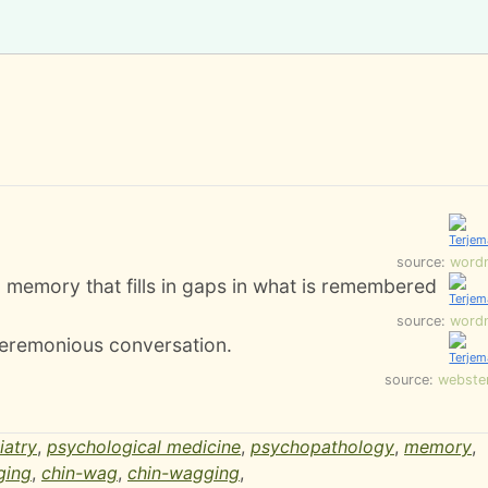
source:
word
d memory that fills in gaps in what is remembered
source:
word
nceremonious conversation.
source:
webste
iatry
,
psychological medicine
,
psychopathology
,
memory
,
ging
,
chin-wag
,
chin-wagging
,