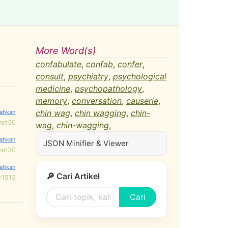
More Word(s)
confabulate
,
confab
,
confer
,
consult
,
psychiatry
,
psychological
medicine
,
psychopathology
,
memory
,
conversation
,
causerie
,
chin wag
,
chin wagging
,
chin-
net30
wag
,
chin-wagging
,
JSON Minifier & Viewer
net30
🔎 Cari Artikel
r1913
Cari