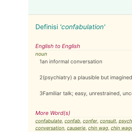
Definisi
'confabulation'
English to English
noun
1
an informal conversation
2
(psychiatry) a plausible but imagine
3
Familiar talk; easy, unrestrained, u
More Word(s)
confabulate
,
confab
,
confer
,
consult
,
psych
conversation
,
causerie
,
chin wag
,
chin wag