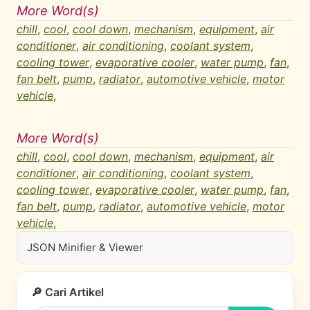
More Word(s)
chill
,
cool
,
cool down
,
mechanism
,
equipment
,
air
conditioner
,
air conditioning
,
coolant system
,
cooling tower
,
evaporative cooler
,
water pump
,
fan
,
fan belt
,
pump
,
radiator
,
automotive vehicle
,
motor
vehicle
,
More Word(s)
chill
,
cool
,
cool down
,
mechanism
,
equipment
,
air
conditioner
,
air conditioning
,
coolant system
,
cooling tower
,
evaporative cooler
,
water pump
,
fan
,
fan belt
,
pump
,
radiator
,
automotive vehicle
,
motor
vehicle
,
JSON Minifier & Viewer
🔎 Cari Artikel