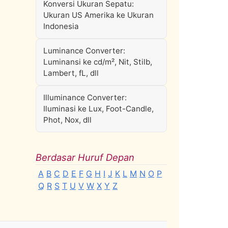
Konversi Ukuran Sepatu:
Ukuran US Amerika ke Ukuran
Indonesia
Luminance Converter:
Luminansi ke cd/m², Nit, Stilb,
Lambert, fL, dll
Illuminance Converter:
Iluminasi ke Lux, Foot-Candle,
Phot, Nox, dll
Berdasar Huruf Depan
A
B
C
D
E
F
G
H
I
J
K
L
M
N
O
P
Q
R
S
T
U
V
W
X
Y
Z