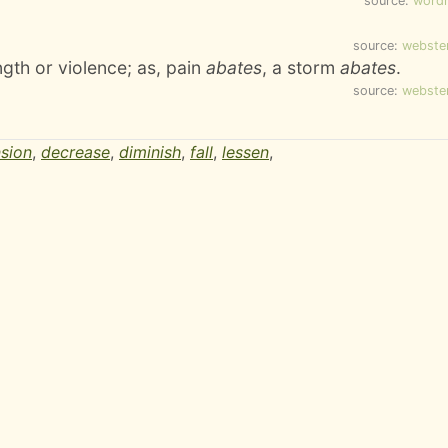
source:
word
source:
webste
gth or violence; as, pain
abates
, a storm
abates
.
source:
webste
sion
,
decrease
,
diminish
,
fall
,
lessen
,