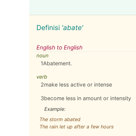
Definisi
'abate'
English to English
noun
1
Abatement.
verb
2
make less active or intense
3
become less in amount or intensity
Example:
The storm abated
The rain let up after a few hours