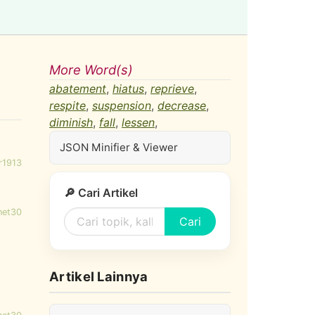
More Word(s)
abatement
,
hiatus
,
reprieve
,
respite
,
suspension
,
decrease
,
diminish
,
fall
,
lessen
,
JSON Minifier & Viewer
r1913
🔎 Cari Artikel
net30
Cari
Artikel Lainnya