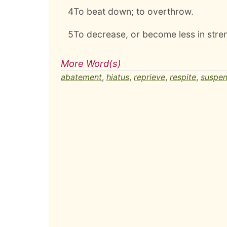
4
To beat down; to overthrow.
5
To decrease, or become less in stren
More Word(s)
abatement
,
hiatus
,
reprieve
,
respite
,
suspen