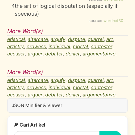
4
the art of logical disputation (especially if
specious)
source:
wordnet30
More Word(s)
eristical
,
altercate
,
argufy
,
dispute
,
quarrel
,
art
,
artistry
,
prowess
,
individual
,
mortal
,
contester
,
accuser
,
arguer
,
debater
,
denier
,
argumentative
,
More Word(s)
eristical
,
altercate
,
argufy
,
dispute
,
quarrel
,
art
,
artistry
,
prowess
,
individual
,
mortal
,
contester
,
accuser
,
arguer
,
debater
,
denier
,
argumentative
,
JSON Minifier & Viewer
🔎 Cari Artikel