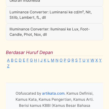
Ukuran Indonesia
Luminance Converter: Luminansi ke cd/m², Nit,
Stilb, Lambert, fL, dll
Illuminance Converter: Iluminasi ke Lux, Foot-
Candle, Phot, Nox, dll
Berdasar Huruf Depan
A
B
C
D
E
F
G
H
I
J
K
L
M
N
O
P
Q
R
S
T
U
V
W
X
Y
Z
Obfuscated by
artikata.com
. Kamus Definisi,
Kamus Kata, Kamus Pengertian, Kamus Arti.
Berisi kamus KBBI (Kamus Besar Bahasa