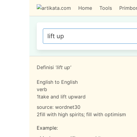
Home
Tools
Primbo
Definisi
'lift up'
English to English
verb
1
take and lift upward
source:
wordnet30
2
fill with high spirits; fill with optimism
Example: