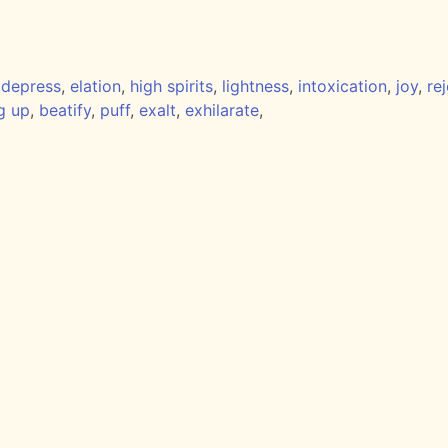
,
depress
,
elation
,
high spirits
,
lightness
,
intoxication
,
joy
,
re
g up
,
beatify
,
puff
,
exalt
,
exhilarate
,