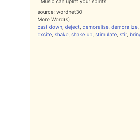
Music can uplift your spirits
source:
wordnet30
More Word(s)
cast down
,
deject
,
demoralise
,
demoralize
excite
,
shake
,
shake up
,
stimulate
,
stir
,
brin