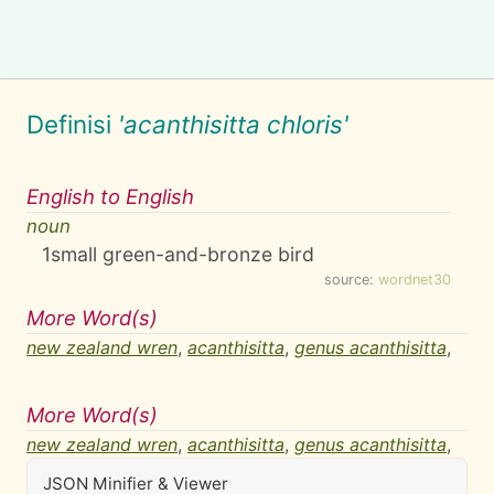
Definisi
'acanthisitta chloris'
English to English
noun
1
small green-and-bronze bird
source:
wordnet30
More Word(s)
new zealand wren
,
acanthisitta
,
genus acanthisitta
,
More Word(s)
new zealand wren
,
acanthisitta
,
genus acanthisitta
,
JSON Minifier & Viewer