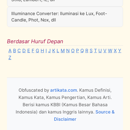
Illuminance Converter: Iluminasi ke Lux, Foot-
Candle, Phot, Nox, dll
Berdasar Huruf Depan
A
B
C
D
E
F
G
H
I
J
K
L
M
N
O
P
Q
R
S
T
U
V
W
X
Y
Z
Obfuscated by
artikata.com
. Kamus Definisi,
Kamus Kata, Kamus Pengertian, Kamus Arti.
Berisi kamus KBBI (Kamus Besar Bahasa
Indonesia) dan kamus Inggris lainnya.
Source &
Disclaimer