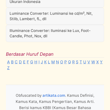
Ukuran Indonesia
Luminance Converter: Luminansi ke cd/m², Nit,
Stilb, Lambert, fL, dll
Illuminance Converter: Iluminasi ke Lux, Foot-
Candle, Phot, Nox, dll
Berdasar Huruf Depan
A
B
C
D
E
F
G
H
I
J
K
L
M
N
O
P
Q
R
S
T
U
V
W
X
Y
Z
Obfuscated by
artikata.com
. Kamus Definisi,
Kamus Kata, Kamus Pengertian, Kamus Arti.
Berisi kamus KBBI (Kamus Besar Bahasa