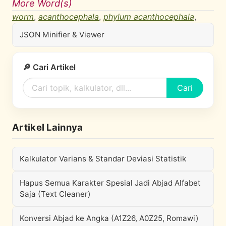
More Word(s)
worm
,
acanthocephala
,
phylum acanthocephala
,
JSON Minifier & Viewer
🔎 Cari Artikel
Cari
Artikel Lainnya
Kalkulator Varians & Standar Deviasi Statistik
Hapus Semua Karakter Spesial Jadi Abjad Alfabet
Saja (Text Cleaner)
Konversi Abjad ke Angka (A1Z26, A0Z25, Romawi)