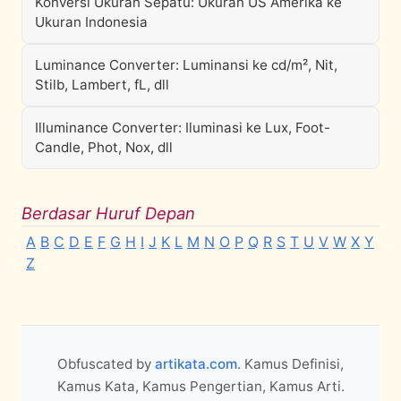
Konversi Ukuran Sepatu: Ukuran US Amerika ke
Ukuran Indonesia
Luminance Converter: Luminansi ke cd/m², Nit,
Stilb, Lambert, fL, dll
Illuminance Converter: Iluminasi ke Lux, Foot-
Candle, Phot, Nox, dll
Berdasar Huruf Depan
A
B
C
D
E
F
G
H
I
J
K
L
M
N
O
P
Q
R
S
T
U
V
W
X
Y
Z
Obfuscated by
artikata.com
. Kamus Definisi,
Kamus Kata, Kamus Pengertian, Kamus Arti.