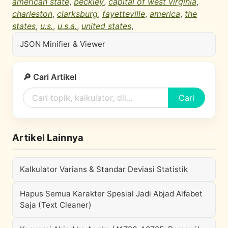
american state
,
beckley
,
capital of west virginia
,
charleston
,
clarksburg
,
fayetteville
,
america
,
the
states
,
u.s.
,
u.s.a.
,
united states
,
JSON Minifier & Viewer
🔎 Cari Artikel
Cari
Artikel Lainnya
Kalkulator Varians & Standar Deviasi Statistik
Hapus Semua Karakter Spesial Jadi Abjad Alfabet
Saja (Text Cleaner)