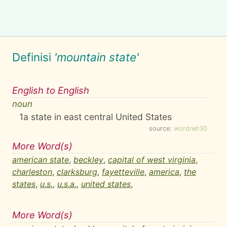
Definisi
'mountain state'
English to English
noun
1
a state in east central United States
source:
wordnet30
More Word(s)
american state
,
beckley
,
capital of west virginia
,
charleston
,
clarksburg
,
fayetteville
,
america
,
the
states
,
u.s.
,
u.s.a.
,
united states
,
More Word(s)