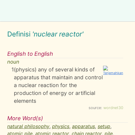
Definisi
'nuclear reactor'
English to English
noun
1
(physics) any of several kinds of
apparatus that maintain and control
a nuclear reaction for the
production of energy or artificial
elements
source:
wordnet30
More Word(s)
natural philosophy
,
physics
,
apparatus
,
setup
,
atomic pile
,
atomic reactor
,
chain reactor
,
pile
,