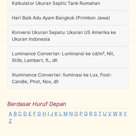
Kalkulator Ukuran Septic Tank Rumahan
Hari Baik Adu Ayam Bangkok (Primbon Jawa)
Konversi Ukuran Sepatu: Ukuran US Amerika ke
Ukuran Indonesia
Luminance Converter: Luminansi ke cd/m², Nit,
Stilb, Lambert, fL, dll
Illuminance Converter: Iluminasi ke Lux, Foot-
Candle, Phot, Nox, dll
Berdasar Huruf Depan
A
B
C
D
E
F
G
H
I
J
K
L
M
N
O
P
Q
R
S
T
U
V
W
X
Y
Z