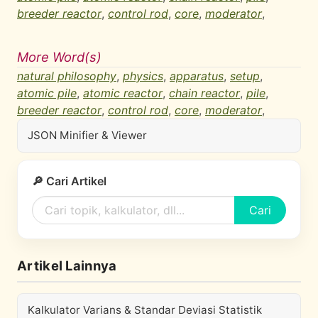
breeder reactor
,
control rod
,
core
,
moderator
,
More Word(s)
natural philosophy
,
physics
,
apparatus
,
setup
,
atomic pile
,
atomic reactor
,
chain reactor
,
pile
,
breeder reactor
,
control rod
,
core
,
moderator
,
JSON Minifier & Viewer
🔎 Cari Artikel
Cari
Artikel Lainnya
Kalkulator Varians & Standar Deviasi Statistik