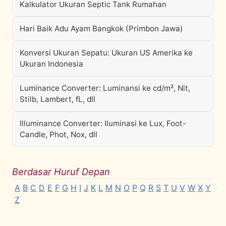
Kalkulator Ukuran Septic Tank Rumahan
Hari Baik Adu Ayam Bangkok (Primbon Jawa)
Konversi Ukuran Sepatu: Ukuran US Amerika ke
Ukuran Indonesia
Luminance Converter: Luminansi ke cd/m², Nit,
Stilb, Lambert, fL, dll
Illuminance Converter: Iluminasi ke Lux, Foot-
Candle, Phot, Nox, dll
Berdasar Huruf Depan
A
B
C
D
E
F
G
H
I
J
K
L
M
N
O
P
Q
R
S
T
U
V
W
X
Y
Z