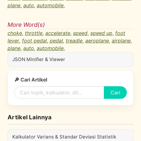
plane
,
auto
,
automobile
,
More Word(s)
choke
,
throttle
,
accelerate
,
speed
,
speed up
,
foot
lever
,
foot pedal
,
pedal
,
treadle
,
aeroplane
,
airplane
,
plane
,
auto
,
automobile
,
JSON Minifier & Viewer
🔎 Cari Artikel
Cari
Artikel Lainnya
Kalkulator Varians & Standar Deviasi Statistik