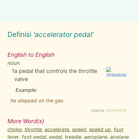
Definisi
'accelerator pedal'
English to English
noun
1
a pedal that controls the throttle
valve
Example:
he stepped on the gas
source:
wordnet30
More Word(s)
choke
,
throttle
,
accelerate
,
speed
,
speed up
,
foot
lever
,
foot pedal
,
pedal
,
treadle
,
aeroplane
,
airplane
,