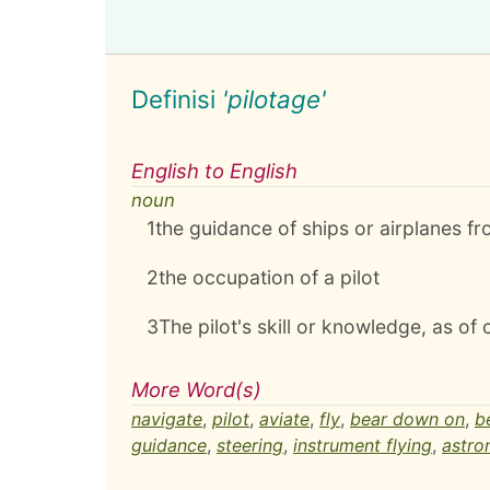
Definisi
'pilotage'
English to English
noun
1
the guidance of ships or airplanes fr
2
the occupation of a pilot
3
The pilot's skill or knowledge, as of
More Word(s)
navigate
,
pilot
,
aviate
,
fly
,
bear down on
,
b
guidance
,
steering
,
instrument flying
,
astro