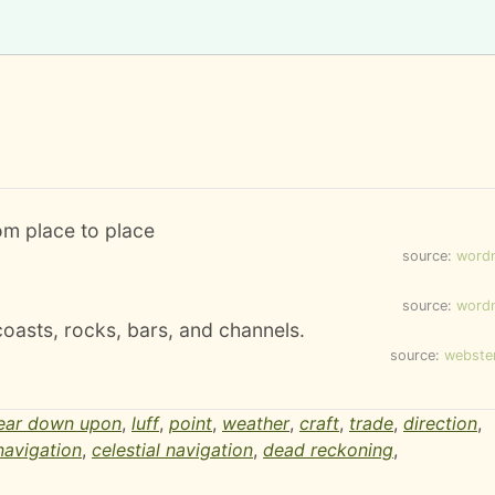
om place to place
source:
word
source:
word
 coasts, rocks, bars, and channels.
source:
webste
ear down upon
,
luff
,
point
,
weather
,
craft
,
trade
,
direction
,
navigation
,
celestial navigation
,
dead reckoning
,