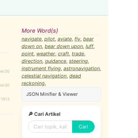
More Word(s)
navigate
,
pilot
,
aviate
,
fly
,
bear
down on
,
bear down upon
,
luff
,
point
,
weather
,
craft
,
trade
,
direction
,
guidance
,
steering
,
instrument flying
,
astronavigation
,
net30
celestial navigation
,
dead
reckoning
,
net30
JSON Minifier & Viewer
r1913
🔎 Cari Artikel
Cari