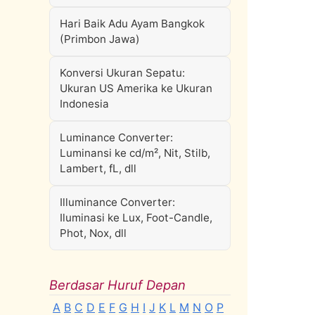
Hari Baik Adu Ayam Bangkok
(Primbon Jawa)
Konversi Ukuran Sepatu:
Ukuran US Amerika ke Ukuran
Indonesia
Luminance Converter:
Luminansi ke cd/m², Nit, Stilb,
Lambert, fL, dll
Illuminance Converter:
Iluminasi ke Lux, Foot-Candle,
Phot, Nox, dll
Berdasar Huruf Depan
A
B
C
D
E
F
G
H
I
J
K
L
M
N
O
P