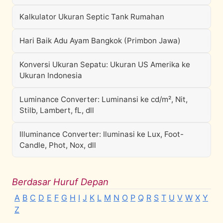
Kalkulator Ukuran Septic Tank Rumahan
Hari Baik Adu Ayam Bangkok (Primbon Jawa)
Konversi Ukuran Sepatu: Ukuran US Amerika ke
Ukuran Indonesia
Luminance Converter: Luminansi ke cd/m², Nit,
Stilb, Lambert, fL, dll
Illuminance Converter: Iluminasi ke Lux, Foot-
Candle, Phot, Nox, dll
Berdasar Huruf Depan
A
B
C
D
E
F
G
H
I
J
K
L
M
N
O
P
Q
R
S
T
U
V
W
X
Y
Z