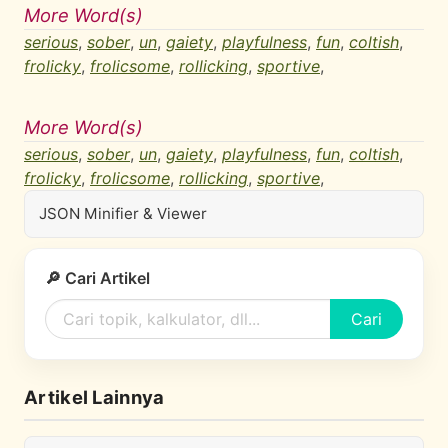
More Word(s)
serious
,
sober
,
un
,
gaiety
,
playfulness
,
fun
,
coltish
,
frolicky
,
frolicsome
,
rollicking
,
sportive
,
More Word(s)
serious
,
sober
,
un
,
gaiety
,
playfulness
,
fun
,
coltish
,
frolicky
,
frolicsome
,
rollicking
,
sportive
,
JSON Minifier & Viewer
🔎 Cari Artikel
Cari
Artikel Lainnya