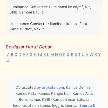
Luminance Converter: Luminansi ke cd/m², Nit,
Stilb, Lambert, fL, dll
Illuminance Converter: Iluminasi ke Lux, Foot-
Candle, Phot, Nox, dll
Berdasar Huruf Depan
A
B
C
D
E
F
G
H
I
J
K
L
M
N
O
P
Q
R
S
T
U
V
W
X
Y
Z
Obfuscated by
artikata.com
. Kamus Definisi,
Kamus Kata, Kamus Pengertian, Kamus Arti.
Berisi kamus KBBI (Kamus Besar Bahasa
Indonesia) dan kamus Inggris lainnya.
Source &