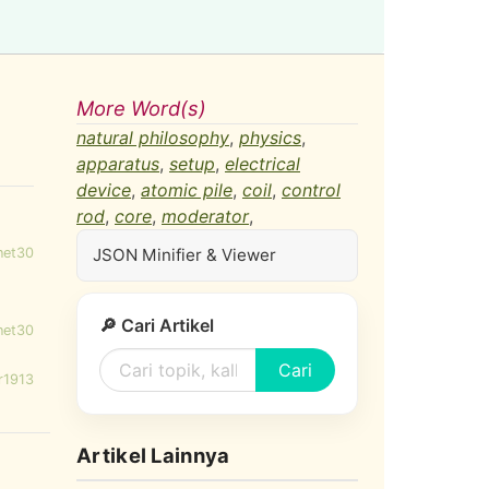
More Word(s)
natural philosophy
,
physics
,
apparatus
,
setup
,
electrical
device
,
atomic pile
,
coil
,
control
rod
,
core
,
moderator
,
net30
JSON Minifier & Viewer
r
🔎 Cari Artikel
net30
Cari
r1913
Artikel Lainnya