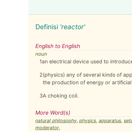
Definisi
'reactor'
English to English
noun
1
an electrical device used to introduce
2
(physics) any of several kinds of app
the production of energy or artificia
3
A choking coil.
More Word(s)
natural philosophy
,
physics
,
apparatus
,
set
moderator
,