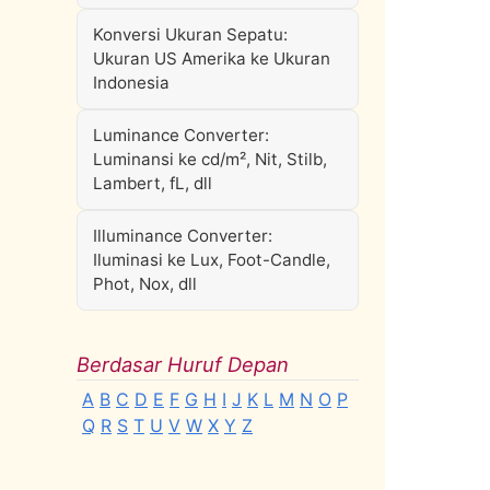
Konversi Ukuran Sepatu:
Ukuran US Amerika ke Ukuran
Indonesia
Luminance Converter:
Luminansi ke cd/m², Nit, Stilb,
Lambert, fL, dll
Illuminance Converter:
Iluminasi ke Lux, Foot-Candle,
Phot, Nox, dll
Berdasar Huruf Depan
A
B
C
D
E
F
G
H
I
J
K
L
M
N
O
P
Q
R
S
T
U
V
W
X
Y
Z