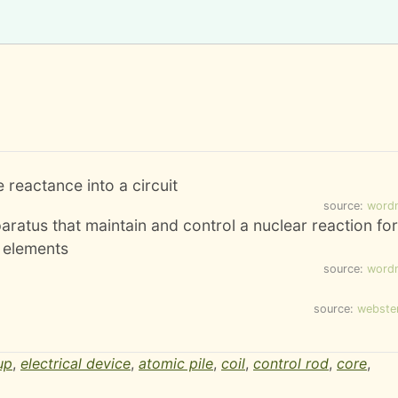
 reactance into a circuit
source:
word
aratus that maintain and control a nuclear reaction fo
l elements
source:
word
source:
webste
up
,
electrical device
,
atomic pile
,
coil
,
control rod
,
core
,