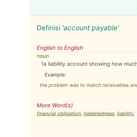
Definisi
'account payable'
English to English
noun
1
a liability account showing how muc
Example:
the problem was to match receivables an
More Word(s)
financial obligation
,
indebtedness
,
liability
,