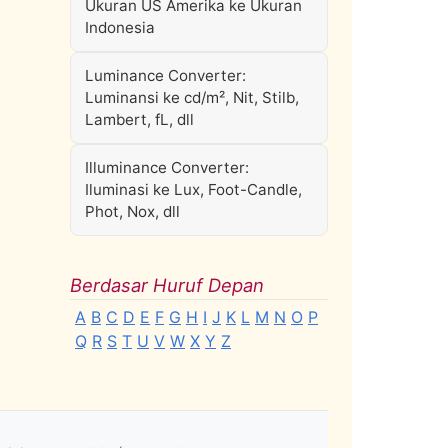
Ukuran US Amerika ke Ukuran
Indonesia
Luminance Converter:
Luminansi ke cd/m², Nit, Stilb,
Lambert, fL, dll
Illuminance Converter:
Iluminasi ke Lux, Foot-Candle,
Phot, Nox, dll
Berdasar Huruf Depan
A
B
C
D
E
F
G
H
I
J
K
L
M
N
O
P
Q
R
S
T
U
V
W
X
Y
Z