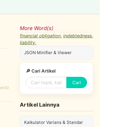
More Word(s)
financial obligation
,
indebtedness
,
liability
,
JSON Minifier & Viewer
🔎 Cari Artikel
Cari
net30
Artikel Lainnya
Kalkulator Varians & Standar