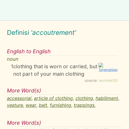
Definisi
'accoutrement'
English to English
noun
1
clothing that is worn or carried, but
not part of your main clothing
source:
wordnet30
More Word(s)
accessorial
,
article of clothing
,
clothing
,
habiliment
,
vesture
,
wear
,
belt
,
furnishing
,
trappings
,
More Word(s)