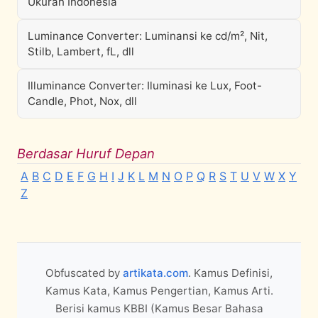
Ukuran Indonesia
Luminance Converter: Luminansi ke cd/m², Nit,
Stilb, Lambert, fL, dll
Illuminance Converter: Iluminasi ke Lux, Foot-
Candle, Phot, Nox, dll
Berdasar Huruf Depan
A
B
C
D
E
F
G
H
I
J
K
L
M
N
O
P
Q
R
S
T
U
V
W
X
Y
Z
Obfuscated by
artikata.com
. Kamus Definisi,
Kamus Kata, Kamus Pengertian, Kamus Arti.
Berisi kamus KBBI (Kamus Besar Bahasa