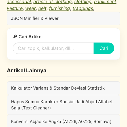
accessorial
,
article of clothing
,
clothing
,
habiliment
,
vesture
,
wear
,
belt
,
furnishing
,
trappings
,
JSON Minifier & Viewer
🔎 Cari Artikel
Cari
Artikel Lainnya
Kalkulator Varians & Standar Deviasi Statistik
Hapus Semua Karakter Spesial Jadi Abjad Alfabet
Saja (Text Cleaner)
Konversi Abjad ke Angka (A1Z26, A0Z25, Romawi)