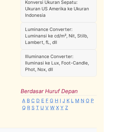
Konversi Ukuran Sepatu:
Ukuran US Amerika ke Ukuran
Indonesia
Luminance Converter:
Luminansi ke cd/m², Nit, Stilb,
Lambert, fL, dll
Illuminance Converter:
Iluminasi ke Lux, Foot-Candle,
Phot, Nox, dll
Berdasar Huruf Depan
A
B
C
D
E
F
G
H
I
J
K
L
M
N
O
P
Q
R
S
T
U
V
W
X
Y
Z