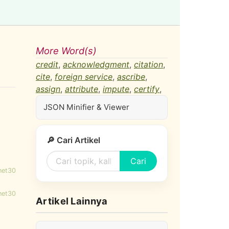
More Word(s)
credit
,
acknowledgment
,
citation
,
cite
,
foreign service
,
ascribe
,
assign
,
attribute
,
impute
,
certify
,
JSON Minifier & Viewer
🔎 Cari Artikel
Cari
net30
net30
Artikel Lainnya