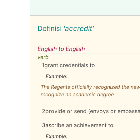
Definisi
'accredit'
English to English
verb
1
grant credentials to
Example:
The Regents officially recognized the new 
recognize an academic degree
2
provide or send (envoys or embassado
3
ascribe an achievement to
Example: