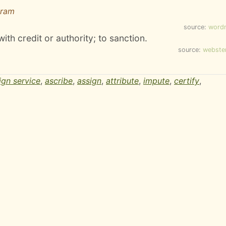
gram
source:
word
with credit or authority; to sanction.
source:
webste
ign service
,
ascribe
,
assign
,
attribute
,
impute
,
certify
,