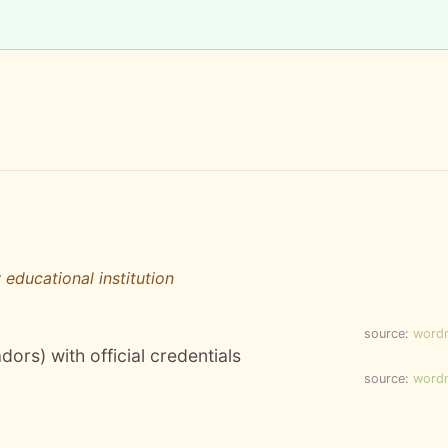
educational institution
source:
word
rs) with official credentials
source:
word