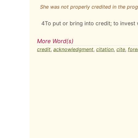
She was not properly credited in the pro
4
To put or bring into credit; to invest 
More Word(s)
credit
,
acknowledgment
,
citation
,
cite
,
fore