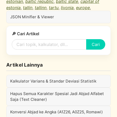
estonian
,
baltic republic
,
baltic state
,
capital of
estonia
,
tallin
,
tallinn
,
tartu
,
livonia
,
europe
,
JSON Minifier & Viewer
🔎 Cari Artikel
Cari
Artikel Lainnya
Kalkulator Varians & Standar Deviasi Statistik
Hapus Semua Karakter Spesial Jadi Abjad Alfabet
Saja (Text Cleaner)
Konversi Abjad ke Angka (A1Z26, A0Z25, Romawi)