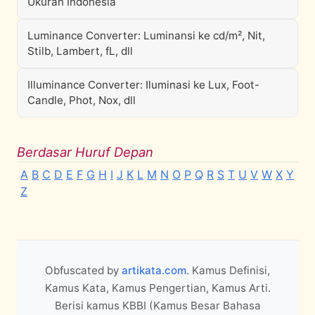
Ukuran Indonesia
Luminance Converter: Luminansi ke cd/m², Nit,
Stilb, Lambert, fL, dll
Illuminance Converter: Iluminasi ke Lux, Foot-
Candle, Phot, Nox, dll
Berdasar Huruf Depan
A
B
C
D
E
F
G
H
I
J
K
L
M
N
O
P
Q
R
S
T
U
V
W
X
Y
Z
Obfuscated by
artikata.com
. Kamus Definisi,
Kamus Kata, Kamus Pengertian, Kamus Arti.
Berisi kamus KBBI (Kamus Besar Bahasa