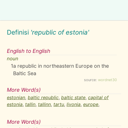
Definisi
'republic of estonia'
English to English
noun
1
a republic in northeastern Europe on the
Baltic Sea
source:
wordnet30
More Word(s)
estonian
,
baltic republic
,
baltic state
,
capital of
estonia
,
tallin
,
tallinn
,
tartu
,
livonia
,
europe
,
More Word(s)